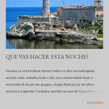
preocupado cuidadoso, que aprendeu a importância da terra, da
preservação da água, do cuidado com o solo. Da necessidade de
alternar o capim para fertilizar a terra. Errei algumas vezes, mas
apostei na solidariedade. Mulher e sete filhos. Tomei como
meta ...
QUE VAS HACER ESTA NOCHE?
Havana se você bobear dorme todos os dias na madrugada,
acorda cedo, trabalha todo o dia, vai a universidade fazer o
mestrado, lê de pé nas guagas, chega. Num piscar de olhos
encontra a agenda. Caramba, reunião na casa do Conselheiro
Comercial da Embaixada do México compartir uma noite sui
LEIA MAIS
generis. Curtir as fotos e slides da antártica. Descanso merecido