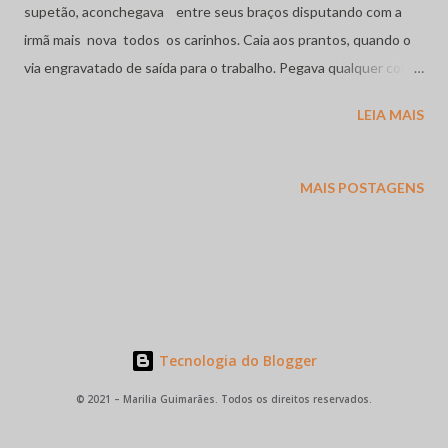
supetão, aconchegava entre seus braços disputando com a
irmã mais nova todos os carinhos. Caia aos prantos, quando o
via engravatado de saída para o trabalho. Pegava qualquer coisa
a minha pela frente, corria das mãos na tentativa de contar
LEIA MAIS
com o tempo conivente dos meus anseios ,permitisse
descobrir o misterioso escritório. Não sabia onde, nem como.
Somente, que a noite muitas vezes batia à porta, antes que seus
MAIS POSTAGENS
passos fossem ouvidos cruzando o corredor. Não raro um chiado
tomava conta do meu peito perdendo horas e dias de diversão.
Se não eram de chuva ou nublados, as compressas quentes
eram substituídas por brincadeiras como aquelas cócegas de
matar qualquer um de tantos risos. Eram os instantes em que o
mundo borrifava ternura caminhando de mãos dadas com a
Tecnologia do Blogger
felicidade. Eu era feliz. Erámos felizes. Velozes co...
© 2021 – Marilia Guimarães. Todos os direitos reservados.