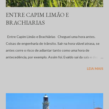
ENTRE CAPIM LIMÃO E
BRACHIARIAS
Entre Capim Limão e Brachiárias Cheguei uma hora antes.
Coisas de engenharia de trânsito. Sair na hora viável atrasa, se
antes corre o risco de adiantar tanto como uma hora de
antecedência, por exemplo. Assim foi. Evaldo sai da sala e depara
comigo adiantadissssssssima. Um abraço feliz, perguntas sobre
LEIA MAIS
a família, esposa. O corriqueiro agradável. - Aqui de volta. Faz um
ano de toda aquela loucura. Hora de novos exames - brinquei -
Certo – argumentou tranquilo. O calor está insuportável. Não
chove, a plantação padece. O capim fica todo calcinado, o gado
sofre. - No interior também a seca está castigando dessa
maneira? - E, como? Sorte minha ter um caseiro boa gente,