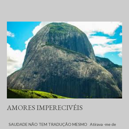
e original. De relance senti um olhar insistente. Outro e mais
outro. Ciceroneava Roberto recém na ilha desde Paris. Um
passeio, àquele jantar, idas à praia um namoro de férias julina,
tudo por uma crise amorosa com o trovador. Será? - Preste
atenção na tela. Roberto inquieto virava de posição inquieto.
Conhece o rapaz à sua esquerda? - Nunca vi. - Deselegante. Não
tira os olhos daqui. - Estará interessado na beleza, na aparência.
Com toda está elegância que lhe é peculiar chama atenção.
Quem sabe? - Aucune arnaque. -Je ne suis pas De regresso, um
carro emparelhava, arriscando trocar palavras em pleno trânsito
- Telefone - um gesto mun...
AMORES IMPERECIVÉIS
SAUDADE NÃO TEM TRADUÇÃO MESMO Atirava -me de