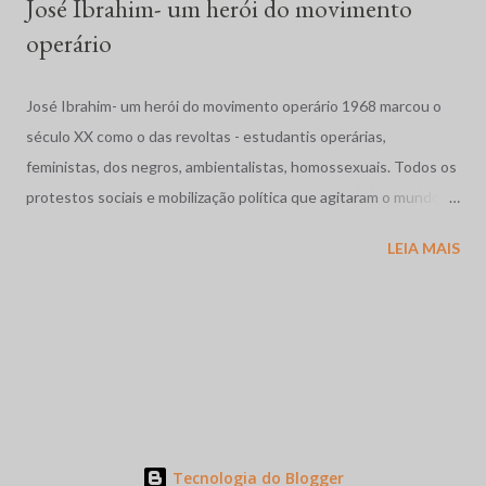
José Ibrahim- um herói do movimento
operário
José Ibrahim- um herói do movimento operário 1968 marcou o
século XX como o das revoltas - estudantis operárias,
feministas, dos negros, ambientalistas, homossexuais. Todos os
protestos sociais e mobilização política que agitaram o mundo
como a dos estudantes na França, a Primavera de Praga, o
LEIA MAIS
massacre dos estudantes na México, a guerra no Vietnã se
completam com as movimentos operários e estudantil no nosso
pais. Vivíamos os anos de chumbo, o Brasil também precisava de
sua primavera. Em Contagem, região industrial da grande Belo
Horizonte, Minas Gerais, abriu caminho as grandes greves
metalúrgicas coroada pela de 1968 em Osasco - região industrial
de São Paulo onde brasileiros de fibra e consciência, miscigenam
suas origens e raízes abalizadas pela particularidade brasileira,
Tecnologia do Blogger