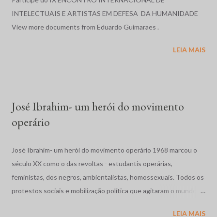
direitos humanos em diversos países do mundo, e cujos relatos
INTELECTUAIS E ARTISTAS EM DEFESA DA HUMANIDADE
sobre o Brasil, nos anos de 1996 e 1997, serviram de base para o
View more documents from Eduardo Guimaraes .
relato exposto a seguir. Relatório em 1996: O ano de 1996, no
LEIA MAIS
Brasil, foi marcado por massacres, violência rural e urbana, más
condições penitenciárias e impunidade gritante. No dia 19 de
abril, em Eldorado dos Carajás, Pará, a Polícia Militar, com ordem
para evitar que cerca de duas mil famílias ocupassem ...
José Ibrahim- um herói do movimento
operário
José Ibrahim- um herói do movimento operário 1968 marcou o
século XX como o das revoltas - estudantis operárias,
feministas, dos negros, ambientalistas, homossexuais. Todos os
protestos sociais e mobilização política que agitaram o mundo
como a dos estudantes na França, a Primavera de Praga, o
LEIA MAIS