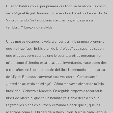
Cuando hablas con él por primera vez todo se te olvida. Es como
ver a Miguel Ángel Buonarroti haciendo el David o a Leonardo Da
Vinci pintando. Se te doblarían las piernas, empezarías a
temblar... Y luego, no te olvida.
Unos meses después lo volví a encontrar, y la primera pregunta
que me hizo fue: ¿Estás bien de la tiroides? Los cubanos saben
que él es así, pero cuando uno lo cuenta a otras personas, te
miran como diciendo: está loca, está inventando. Hace como dos
o tres años, en la presentación del libro La memoria donde ardía,
de Miguel Bonasso, conversé otra vez con él: Comandante,
¿usted se acuerda de mi hijo? ¡Cómo me voy a olvidar de mi hijo
brasileño! Y abrazó a Marcelo. Enseguida empezó a recordar la
niñez de Marcelo, que es un hombre ya. Habló del día en que
llegaron los niños chiquitos y él mandó a decir que sí, que los
aceptaba como sus hijos y de la Revolución. Así fue cada vez que