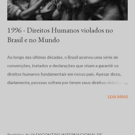
1996 - Direitos Humanos violados no
Brasil e no Mundo
Ao longo das últimas décadas, o Brasil assinou uma série de
convenções, tratados e declarações que visam a garantir os
direitos humanos fundamentais em nosso país. Apesar disso,
diariamente, pessoas sofrem por terem seus direitos violados.
São humilhadas, maltratadas e, muitas vezes, assassinadas
LEIA MAIS
impunemente. Tais fatos repercutem mundialmente,
despertando o interesse de diversas organizações não-
governamentais, que se preocupam em garantir os direitos
acima mencionados, como a Human Rights Watch, que,
anualmente, publica uma reportagem sobre a situação dos
Participe do IX ENCONTRO INTERNACIONAL DE