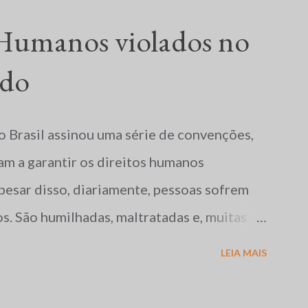
 Humanos violados no
ndo
o Brasil assinou uma série de convenções,
am a garantir os direitos humanos
pesar disso, diariamente, pessoas sofrem
os. São humilhadas, maltratadas e, muitas
te. Tais fatos repercutem mundialmente,
LEIA MAIS
versas organizações não-governamentais,
os direitos acima mencionados, como a