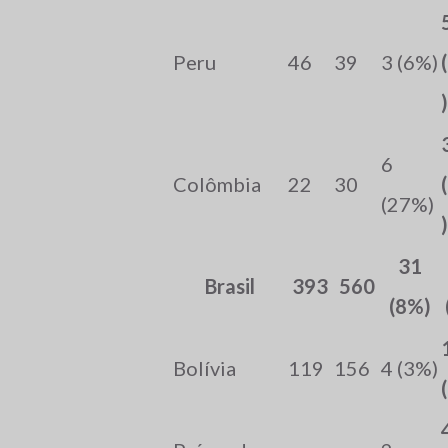
Peru
46
39
3 (6%)
)
6
Colômbia
22
30
(27%)
)
31
Brasil
393
560
(8%)
Bolívia
119
156
4 (3%)