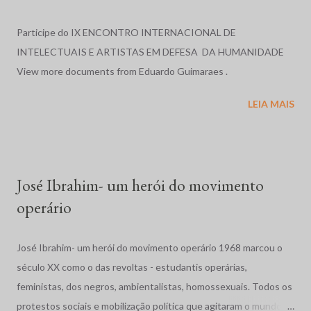
acima mencionados, como a Human Rights Watch, que,
anualmente, publica uma reportagem sobre a situação dos
Participe do IX ENCONTRO INTERNACIONAL DE
direitos humanos em diversos países do mundo, e cujos relatos
INTELECTUAIS E ARTISTAS EM DEFESA DA HUMANIDADE
sobre o Brasil, nos anos de 1996 e 1997, serviram de base para o
View more documents from Eduardo Guimaraes .
relato exposto a seguir. Relatório em 1996: O ano de 1996, no
LEIA MAIS
Brasil, foi marcado por massacres, violência rural e urbana, más
condições penitenciárias e impunidade gritante. No dia 19 de
abril, em Eldorado dos Carajás, Pará, a Polícia Militar, com ordem
para evitar que cerca de duas mil famílias ocupassem ...
José Ibrahim- um herói do movimento
operário
José Ibrahim- um herói do movimento operário 1968 marcou o
século XX como o das revoltas - estudantis operárias,
feministas, dos negros, ambientalistas, homossexuais. Todos os
protestos sociais e mobilização política que agitaram o mundo