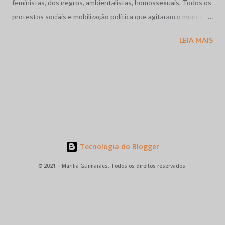
feministas, dos negros, ambientalistas, homossexuais. Todos os
protestos sociais e mobilização política que agitaram o mundo
como a dos estudantes na França, a Primavera de Praga, o
LEIA MAIS
massacre dos estudantes na México, a guerra no Vietnã se
completam com as movimentos operários e estudantil no nosso
pais. Vivíamos os anos de chumbo, o Brasil também precisava de
sua primavera. Em Contagem, região industrial da grande Belo
Horizonte, Minas Gerais, abriu caminho as grandes greves
metalúrgicas coroada pela de 1968 em Osasco - região industrial
de São Paulo onde brasileiros de fibra e consciência, miscigenam
suas origens e raízes abalizadas pela particularidade brasileira,
Tecnologia do Blogger
em plena luta contra a ditadura militar. Jose Ibrahim, 21 anos,
© 2021 – Marilia Guimarães. Todos os direitos reservados.
eleito para a direção Sindical, jovem, líder por excelência,
simplesmente parou todas as fábricas de Osasco, na época pólo
central dos movimentos de...