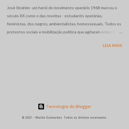
José Ibrahim- um herói do movimento operário 1968 marcou o
século XX como o das revoltas - estudantis operárias,
feministas, dos negros, ambientalistas, homossexuais. Todos os
protestos sociais e mobilização política que agitaram o mundo
como a dos estudantes na França, a Primavera de Praga, o
LEIA MAIS
massacre dos estudantes na México, a guerra no Vietnã se
completam com as movimentos operários e estudantil no nosso
pais. Vivíamos os anos de chumbo, o Brasil também precisava de
sua primavera. Em Contagem, região industrial da grande Belo
Horizonte, Minas Gerais, abriu caminho as grandes greves
metalúrgicas coroada pela de 1968 em Osasco - região industrial
de São Paulo onde brasileiros de fibra e consciência, miscigenam
suas origens e raízes abalizadas pela particularidade brasileira,
Tecnologia do Blogger
em plena luta contra a ditadura militar. Jose Ibrahim, 21 anos,
© 2021 – Marilia Guimarães. Todos os direitos reservados.
eleito para a direção Sindical, jovem, líder por excelência,
simplesmente parou todas as fábricas de Osasco, na época pólo