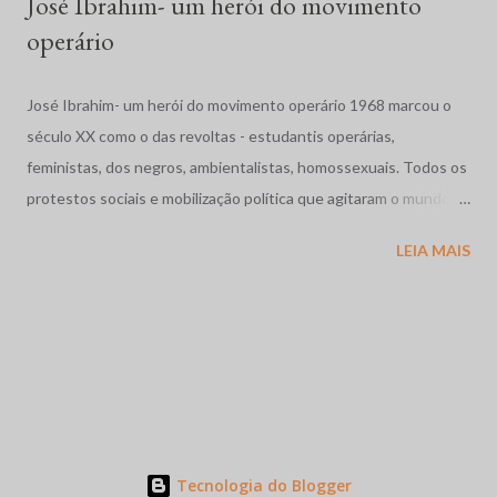
José Ibrahim- um herói do movimento
operário
José Ibrahim- um herói do movimento operário 1968 marcou o
século XX como o das revoltas - estudantis operárias,
feministas, dos negros, ambientalistas, homossexuais. Todos os
protestos sociais e mobilização política que agitaram o mundo
como a dos estudantes na França, a Primavera de Praga, o
LEIA MAIS
massacre dos estudantes na México, a guerra no Vietnã se
completam com as movimentos operários e estudantil no nosso
pais. Vivíamos os anos de chumbo, o Brasil também precisava de
sua primavera. Em Contagem, região industrial da grande Belo
Horizonte, Minas Gerais, abriu caminho as grandes greves
metalúrgicas coroada pela de 1968 em Osasco - região industrial
de São Paulo onde brasileiros de fibra e consciência, miscigenam
suas origens e raízes abalizadas pela particularidade brasileira,
Tecnologia do Blogger