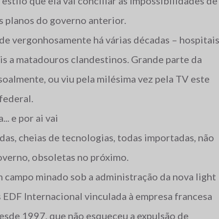
 estilo que ela vai conciliar as impossibilidades de
s planos do governo anterior.
úde vergonhosamente há várias décadas – hospitai
is a matadouros clandestinos. Grande parte da
oalmente, ou viu pela milésima vez pela TV este
federal.
.. e por ai vai
as, cheias de tecnologias, todas importadas, não
overno, obsoletas no próximo.
 campo minado sob a administração da nova light
 EDF Internacional vinculada à empresa francesa
 desde 1997, que não esqueceu a expulsão de