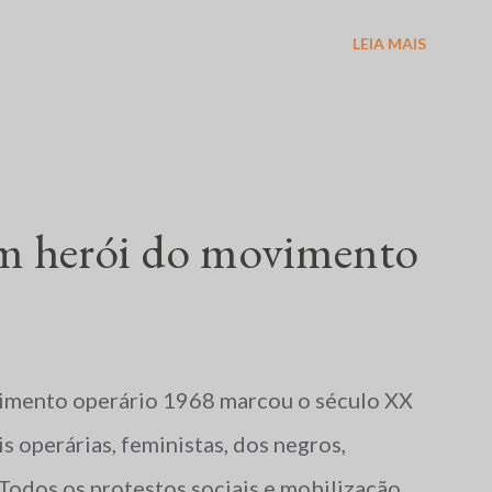
ia rural e urbana, más condições
LEIA MAIS
itante. No dia 19 de abril, em Eldorado dos
r, com ordem para evitar que cerca de duas
um herói do movimento
vimento operário 1968 marcou o século XX
s operárias, feministas, dos negros,
Todos os protestos sociais e mobilização