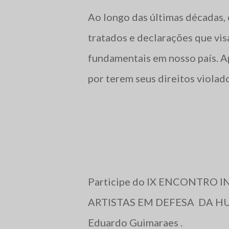
Ao longo das últimas décadas, 
tratados e declarações que vis
fundamentais em nosso país. A
por terem seus direitos violad
vezes, assassinadas impunemen
despertando o interesse de di
que se preocupam em garantir 
Human Rights Watch, que, anu
situação dos direitos humanos
Participe do IX ENCONTRO 
relatos sobre o Brasil, nos an
ARTISTAS EM DEFESA DA HU
relato exposto a seguir. Relató
Eduardo Guimaraes .