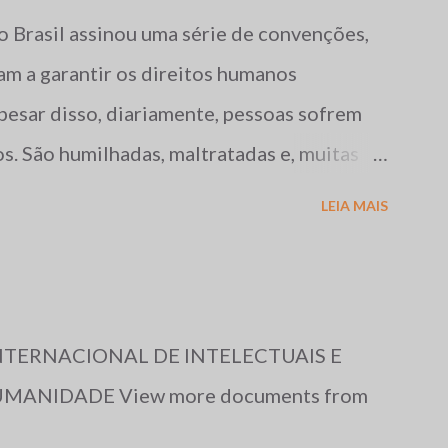
o Brasil assinou uma série de convenções,
am a garantir os direitos humanos
pesar disso, diariamente, pessoas sofrem
os. São humilhadas, maltratadas e, muitas
te. Tais fatos repercutem mundialmente,
LEIA MAIS
versas organizações não-governamentais,
os direitos acima mencionados, como a
almente, publica uma reportagem sobre a
 em diversos países do mundo, e cujos
INTERNACIONAL DE INTELECTUAIS E
os de 1996 e 1997, serviram de base para o
MANIDADE View more documents from
rio em 1996: O ano de 1996, no Brasil, foi