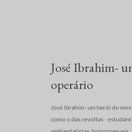
marcado por massacres, violênc
penitenciárias e impunidade gr
Carajás, Pará, a Polícia Milita
mil famílias ocupassem ...
José Ibrahim- 
operário
José Ibrahim- um herói do mo
como o das revoltas - estudanti
ambientalistas, homossexuais. 