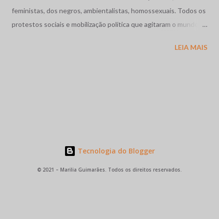
feministas, dos negros, ambientalistas, homossexuais. Todos os
protestos sociais e mobilização política que agitaram o mundo
como a dos estudantes na França, a Primavera de Praga, o
LEIA MAIS
massacre dos estudantes na México, a guerra no Vietnã se
completam com as movimentos operários e estudantil no nosso
pais. Vivíamos os anos de chumbo, o Brasil também precisava de
sua primavera. Em Contagem, região industrial da grande Belo
Horizonte, Minas Gerais, abriu caminho as grandes greves
metalúrgicas coroada pela de 1968 em Osasco - região industrial
de São Paulo onde brasileiros de fibra e consciência, miscigenam
suas origens e raízes abalizadas pela particularidade brasileira,
Tecnologia do Blogger
em plena luta contra a ditadura militar. Jose Ibrahim, 21 anos,
© 2021 – Marilia Guimarães. Todos os direitos reservados.
eleito para a direção Sindical, jovem, líder por excelência,
simplesmente parou todas as fábricas de Osasco, na época pólo
central dos movimentos de...