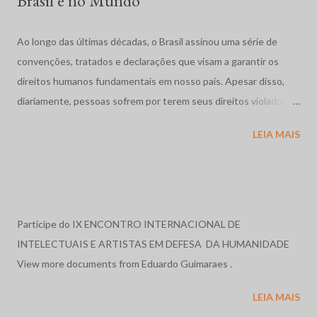
Brasil e no Mundo
Ao longo das últimas décadas, o Brasil assinou uma série de
convenções, tratados e declarações que visam a garantir os
direitos humanos fundamentais em nosso país. Apesar disso,
diariamente, pessoas sofrem por terem seus direitos violados.
São humilhadas, maltratadas e, muitas vezes, assassinadas
LEIA MAIS
impunemente. Tais fatos repercutem mundialmente,
despertando o interesse de diversas organizações não-
governamentais, que se preocupam em garantir os direitos
acima mencionados, como a Human Rights Watch, que,
anualmente, publica uma reportagem sobre a situação dos
Participe do IX ENCONTRO INTERNACIONAL DE
direitos humanos em diversos países do mundo, e cujos relatos
INTELECTUAIS E ARTISTAS EM DEFESA DA HUMANIDADE
sobre o Brasil, nos anos de 1996 e 1997, serviram de base para o
View more documents from Eduardo Guimaraes .
relato exposto a seguir. Relatório em 1996: O ano de 1996, no
LEIA MAIS
Brasil, foi marcado por massacres, violência rural e urbana, más