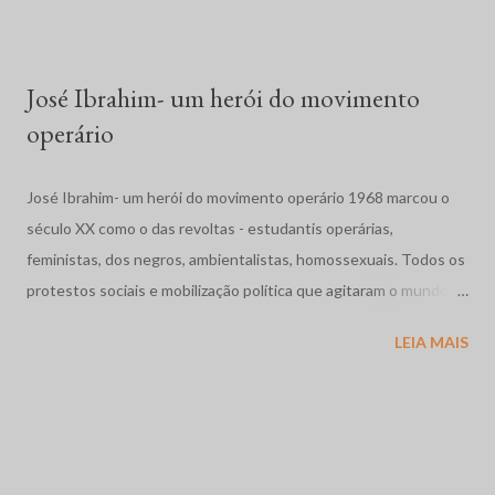
condições penitenciárias e impunidade gritante. No dia 19 de
abril, em Eldorado dos Carajás, Pará, a Polícia Militar, com ordem
para evitar que cerca de duas mil famílias ocupassem ...
José Ibrahim- um herói do movimento
operário
José Ibrahim- um herói do movimento operário 1968 marcou o
século XX como o das revoltas - estudantis operárias,
feministas, dos negros, ambientalistas, homossexuais. Todos os
protestos sociais e mobilização política que agitaram o mundo
como a dos estudantes na França, a Primavera de Praga, o
LEIA MAIS
massacre dos estudantes na México, a guerra no Vietnã se
completam com as movimentos operários e estudantil no nosso
pais. Vivíamos os anos de chumbo, o Brasil também precisava de
sua primavera. Em Contagem, região industrial da grande Belo
Horizonte, Minas Gerais, abriu caminho as grandes greves