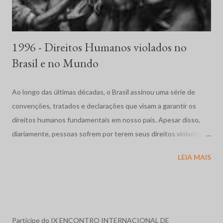
1996 - Direitos Humanos violados no
Brasil e no Mundo
Ao longo das últimas décadas, o Brasil assinou uma série de
convenções, tratados e declarações que visam a garantir os
direitos humanos fundamentais em nosso país. Apesar disso,
diariamente, pessoas sofrem por terem seus direitos violados.
São humilhadas, maltratadas e, muitas vezes, assassinadas
LEIA MAIS
impunemente. Tais fatos repercutem mundialmente,
despertando o interesse de diversas organizações não-
governamentais, que se preocupam em garantir os direitos
acima mencionados, como a Human Rights Watch, que,
anualmente, publica uma reportagem sobre a situação dos
Participe do IX ENCONTRO INTERNACIONAL DE