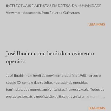
direitos humanos em diversos países do mundo, e cujos relatos
INTELECTUAIS E ARTISTAS EM DEFESA DA HUMANIDADE
sobre o Brasil, nos anos de 1996 e 1997, serviram de base para o
View more documents from Eduardo Guimaraes .
relato exposto a seguir. Relatório em 1996: O ano de 1996, no
LEIA MAIS
Brasil, foi marcado por massacres, violência rural e urbana, más
condições penitenciárias e impunidade gritante. No dia 19 de
abril, em Eldorado dos Carajás, Pará, a Polícia Militar, com ordem
para evitar que cerca de duas mil famílias ocupassem ...
José Ibrahim- um herói do movimento
operário
José Ibrahim- um herói do movimento operário 1968 marcou o
século XX como o das revoltas - estudantis operárias,
feministas, dos negros, ambientalistas, homossexuais. Todos os
protestos sociais e mobilização política que agitaram o mundo
como a dos estudantes na França, a Primavera de Praga, o
LEIA MAIS
massacre dos estudantes na México, a guerra no Vietnã se