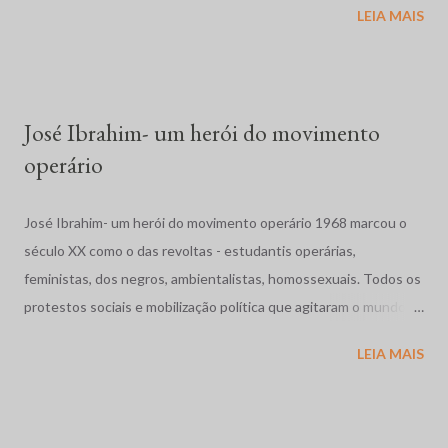
LEIA MAIS
Brasil, foi marcado por massacres, violência rural e urbana, más
condições penitenciárias e impunidade gritante. No dia 19 de
abril, em Eldorado dos Carajás, Pará, a Polícia Militar, com ordem
para evitar que cerca de duas mil famílias ocupassem ...
José Ibrahim- um herói do movimento
operário
José Ibrahim- um herói do movimento operário 1968 marcou o
século XX como o das revoltas - estudantis operárias,
feministas, dos negros, ambientalistas, homossexuais. Todos os
protestos sociais e mobilização política que agitaram o mundo
como a dos estudantes na França, a Primavera de Praga, o
LEIA MAIS
massacre dos estudantes na México, a guerra no Vietnã se
completam com as movimentos operários e estudantil no nosso
pais. Vivíamos os anos de chumbo, o Brasil também precisava de
sua primavera. Em Contagem, região industrial da grande Belo