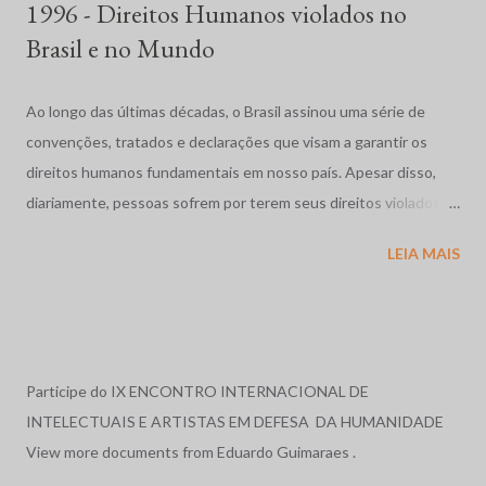
1996 - Direitos Humanos violados no
Brasil e no Mundo
Ao longo das últimas décadas, o Brasil assinou uma série de
convenções, tratados e declarações que visam a garantir os
direitos humanos fundamentais em nosso país. Apesar disso,
diariamente, pessoas sofrem por terem seus direitos violados.
São humilhadas, maltratadas e, muitas vezes, assassinadas
LEIA MAIS
impunemente. Tais fatos repercutem mundialmente,
despertando o interesse de diversas organizações não-
governamentais, que se preocupam em garantir os direitos
acima mencionados, como a Human Rights Watch, que,
anualmente, publica uma reportagem sobre a situação dos
Participe do IX ENCONTRO INTERNACIONAL DE
direitos humanos em diversos países do mundo, e cujos relatos
INTELECTUAIS E ARTISTAS EM DEFESA DA HUMANIDADE
sobre o Brasil, nos anos de 1996 e 1997, serviram de base para o
View more documents from Eduardo Guimaraes .
relato exposto a seguir. Relatório em 1996: O ano de 1996, no