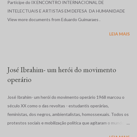
anualmente, publica uma reportagem sobre a situação dos
Participe do IX ENCONTRO INTERNACIONAL DE
direitos humanos em diversos países do mundo, e cujos relatos
INTELECTUAIS E ARTISTAS EM DEFESA DA HUMANIDADE
sobre o Brasil, nos anos de 1996 e 1997, serviram de base para o
View more documents from Eduardo Guimaraes .
relato exposto a seguir. Relatório em 1996: O ano de 1996, no
LEIA MAIS
Brasil, foi marcado por massacres, violência rural e urbana, más
condições penitenciárias e impunidade gritante. No dia 19 de
abril, em Eldorado dos Carajás, Pará, a Polícia Militar, com ordem
para evitar que cerca de duas mil famílias ocupassem ...
José Ibrahim- um herói do movimento
operário
José Ibrahim- um herói do movimento operário 1968 marcou o
século XX como o das revoltas - estudantis operárias,
feministas, dos negros, ambientalistas, homossexuais. Todos os
protestos sociais e mobilização política que agitaram o mundo
como a dos estudantes na França, a Primavera de Praga, o