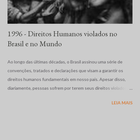
1996 - Direitos Humanos violados no
Brasil e no Mundo
Ao longo das últimas décadas, o Brasil assinou uma série de
convenções, tratados e declarações que visam a garantir os
direitos humanos fundamentais em nosso país. Apesar disso,
diariamente, pessoas sofrem por terem seus direitos violados.
São humilhadas, maltratadas e, muitas vezes, assassinadas
LEIA MAIS
impunemente. Tais fatos repercutem mundialmente,
despertando o interesse de diversas organizações não-
governamentais, que se preocupam em garantir os direitos
acima mencionados, como a Human Rights Watch, que,