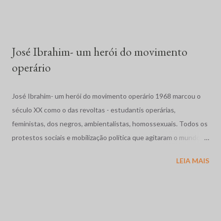
condições penitenciárias e impunidade gritante. No dia 19 de
abril, em Eldorado dos Carajás, Pará, a Polícia Militar, com ordem
para evitar que cerca de duas mil famílias ocupassem ...
José Ibrahim- um herói do movimento
operário
José Ibrahim- um herói do movimento operário 1968 marcou o
século XX como o das revoltas - estudantis operárias,
feministas, dos negros, ambientalistas, homossexuais. Todos os
protestos sociais e mobilização política que agitaram o mundo
como a dos estudantes na França, a Primavera de Praga, o
LEIA MAIS
massacre dos estudantes na México, a guerra no Vietnã se
completam com as movimentos operários e estudantil no nosso
pais. Vivíamos os anos de chumbo, o Brasil também precisava de
sua primavera. Em Contagem, região industrial da grande Belo
Horizonte, Minas Gerais, abriu caminho as grandes greves