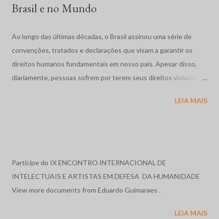
Brasil e no Mundo
Ao longo das últimas décadas, o Brasil assinou uma série de
convenções, tratados e declarações que visam a garantir os
direitos humanos fundamentais em nosso país. Apesar disso,
diariamente, pessoas sofrem por terem seus direitos violados.
São humilhadas, maltratadas e, muitas vezes, assassinadas
LEIA MAIS
impunemente. Tais fatos repercutem mundialmente,
despertando o interesse de diversas organizações não-
governamentais, que se preocupam em garantir os direitos
acima mencionados, como a Human Rights Watch, que,
anualmente, publica uma reportagem sobre a situação dos
Participe do IX ENCONTRO INTERNACIONAL DE
direitos humanos em diversos países do mundo, e cujos relatos
INTELECTUAIS E ARTISTAS EM DEFESA DA HUMANIDADE
sobre o Brasil, nos anos de 1996 e 1997, serviram de base para o
View more documents from Eduardo Guimaraes .
relato exposto a seguir. Relatório em 1996: O ano de 1996, no
LEIA MAIS
Brasil, foi marcado por massacres, violência rural e urbana, más