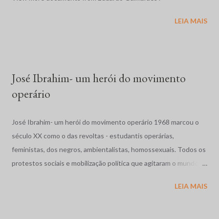
relato exposto a seguir. Relatório em 1996: O ano de 1996, no
LEIA MAIS
Brasil, foi marcado por massacres, violência rural e urbana, más
condições penitenciárias e impunidade gritante. No dia 19 de
abril, em Eldorado dos Carajás, Pará, a Polícia Militar, com ordem
para evitar que cerca de duas mil famílias ocupassem ...
José Ibrahim- um herói do movimento
operário
José Ibrahim- um herói do movimento operário 1968 marcou o
século XX como o das revoltas - estudantis operárias,
feministas, dos negros, ambientalistas, homossexuais. Todos os
protestos sociais e mobilização política que agitaram o mundo
como a dos estudantes na França, a Primavera de Praga, o
LEIA MAIS
massacre dos estudantes na México, a guerra no Vietnã se
completam com as movimentos operários e estudantil no nosso
pais. Vivíamos os anos de chumbo, o Brasil também precisava de