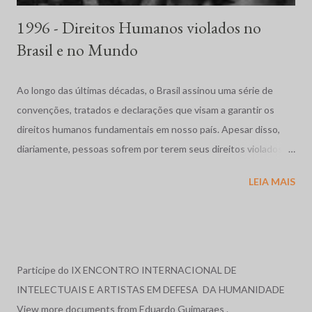
1996 - Direitos Humanos violados no
Brasil e no Mundo
Ao longo das últimas décadas, o Brasil assinou uma série de
convenções, tratados e declarações que visam a garantir os
direitos humanos fundamentais em nosso país. Apesar disso,
diariamente, pessoas sofrem por terem seus direitos violados.
São humilhadas, maltratadas e, muitas vezes, assassinadas
LEIA MAIS
impunemente. Tais fatos repercutem mundialmente,
despertando o interesse de diversas organizações não-
governamentais, que se preocupam em garantir os direitos
acima mencionados, como a Human Rights Watch, que,
anualmente, publica uma reportagem sobre a situação dos
Participe do IX ENCONTRO INTERNACIONAL DE
direitos humanos em diversos países do mundo, e cujos relatos
INTELECTUAIS E ARTISTAS EM DEFESA DA HUMANIDADE
sobre o Brasil, nos anos de 1996 e 1997, serviram de base para o
View more documents from Eduardo Guimaraes .