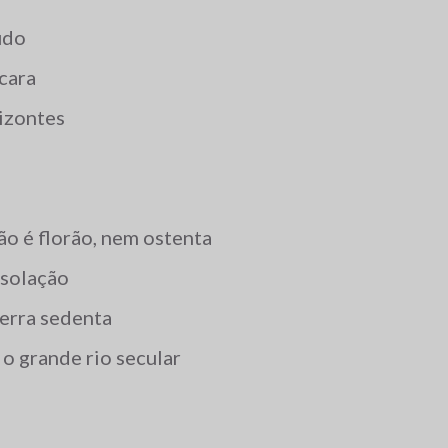
udo
cara
izontes
não é florão, nem ostenta
esolação
terra sedenta
 o grande rio secular