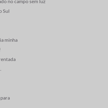
ado no campo sem luz
o Sul
ria minha
!
rentada
.
 para