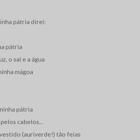
nha pátria direi:
a pátria
uz, o sal e a água
minha mágoa
minha pátria
pelos cabelos...
estido (auriverde!) tão feias