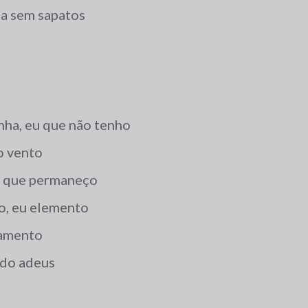
ia sem sapatos
nha, eu que não tenho
o vento
u que permaneço
o, eu elemento
samento
odo adeus