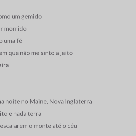
como um gemido
or morrido
o uma fé
m que não me sinto a jeito
eira
a noite no Maine, Nova Inglaterra
ito e nada terra
o escalarem o monte até o céu