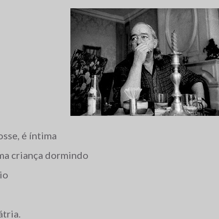
osse, é íntima
uma criança dormindo
lio
tria.