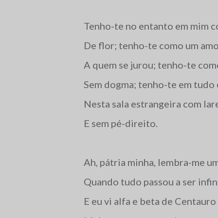
Tenho-te no entanto em mim 
De flor; tenho-te como um am
A quem se jurou; tenho-te com
Sem dogma; tenho-te em tudo e
Nesta sala estrangeira com lar
E sem pé-direito.
Ah, pátria minha, lembra-me um
Quando tudo passou a ser infin
E eu vi alfa e beta de Centaur