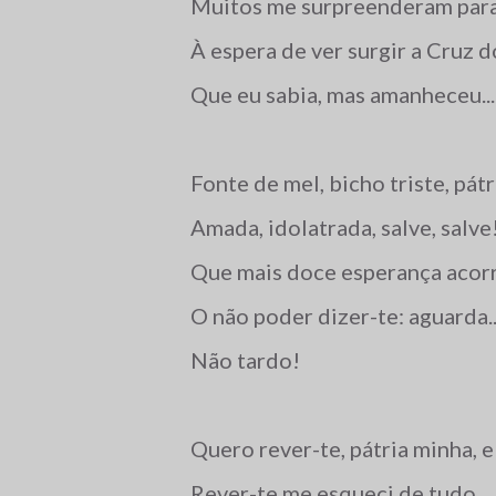
Muitos me surpreenderam par
À espera de ver surgir a Cruz d
Que eu sabia, mas amanheceu...
Fonte de mel, bicho triste, pát
Amada, idolatrada, salve, salve
Que mais doce esperança acor
O não poder dizer-te: aguarda..
Não tardo!
Quero rever-te, pátria minha, e
Rever-te me esqueci de tudo