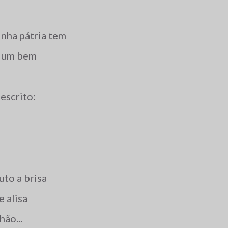
inha pátria tem
, um bem
escrito:
to a brisa
e alisa
hão...