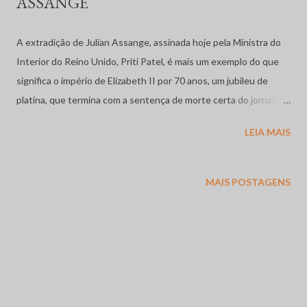
ASSANGE
A extradição de Julian Assange, assinada hoje pela Ministra do
Interior do Reino Unido, Priti Patel, é mais um exemplo do que
significa o império de Elizabeth II por 70 anos, um jubileu de
platina, que termina com a sentença de morte certa do jornalista
australiano, criador do Wikileakes . Os documentos publicados
LEIA MAIS
pelo Wikileaks, em seu site, denúncias anônimas e documentos
vazados, com conteúdo sensível em assuntos de interesse
público, e sempre preservando o anonimato de suas fontes,
MAIS POSTAGENS
tratavam de questões relacionadas às barbaridades cometidas
nas guerras desencadeadas pelos Estados Unidos e seus
aliados contra o Afeganistão, Iraque, entre muitas outras
questões, como a manipulação do impeachment da presidente
do Brasil, Dilma Roussef, apoiada por seu vice-presidente Michel
Temer. Vale lembrar que não estamos no século 19, quando o