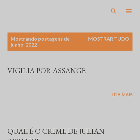
Pular para o conteúdo principal
P
Mostrando postagens de
MOSTRAR TUDO
o
junho, 2022
s
t
a
VIGILIA POR ASSANGE
g
e
n
LEIA MAIS
s
QUAL É O CRIME DE JULIAN