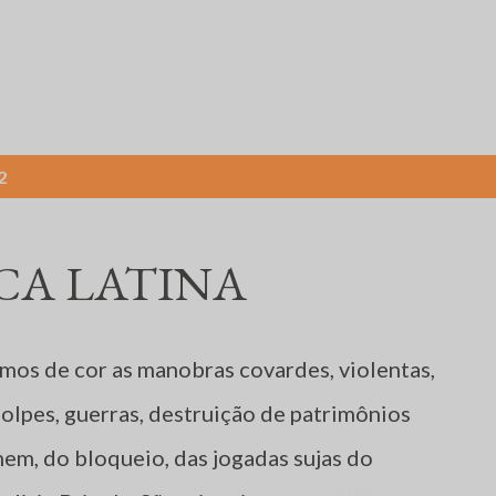
Pular para o conteúdo principal
2
CA LATINA
mos de cor as manobras covardes, violentas,
golpes, guerras, destruição de patrimônios
mem, do bloqueio, das jogadas sujas do