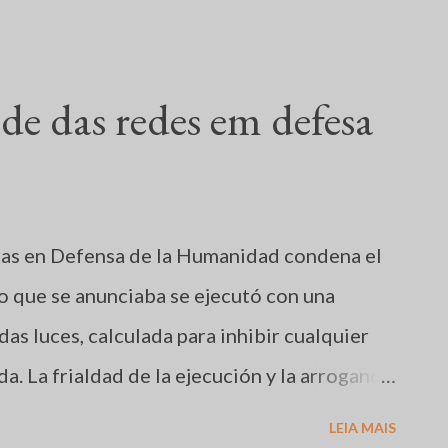
história da humanidade. Como bem
. # Na Argentina, a presidente Cristina
e caminhoneiros, em tudo por tudo
de das redes em defesa
ciou o processo que levaria o presidente
 regime nauseabundo de Augusto Pinochet...
Morales enfrenta um motim de policiais que
stas en Defensa de la Humanidad condena el
rmulas obsoletas de desestabilizar governos,
 que se anunciaba se ejecutó con una
pes militares do século passado, na América
das luces, calculada para inhibir cualquier
 batizadas de ¨Primaveras¨....
a. La frialdad de la ejecución y la arrogancia
pe parlamentario contra la soberanía del
LEIA MAIS