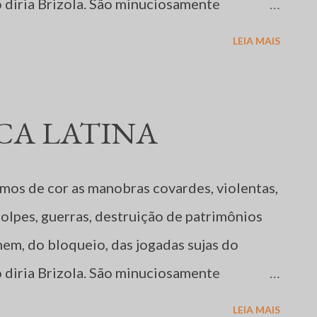
diria Brizola. São minuciosamente
s vendedores de pátria, profissão rentável
LEIA MAIS
história da humanidade. Como bem
. # Na Argentina, a presidente Cristina
e caminhoneiros, em tudo por tudo
CA LATINA
ciou o processo que levaria o presidente
 regime nauseabundo de Augusto Pinochet...
mos de cor as manobras covardes, violentas,
Morales enfrenta um motim de policiais que
golpes, guerras, destruição de patrimônios
rmulas obsoletas de desestabilizar governos,
mem, do bloqueio, das jogadas sujas do
pes militares do século passado, na América
diria Brizola. São minuciosamente
 batizadas de ¨Primaveras¨. Com uma sutil ...
s vendedores de pátria, profissão rentável
LEIA MAIS