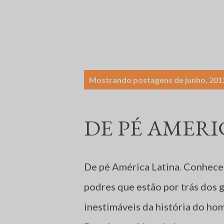
P
Mostrando postagens de junho, 201
o
s
DE PÉ AMERI
t
a
g
De pé América Latina. Conhece
e
podres que estão por trás dos 
n
inestimáveis da história do ho
s