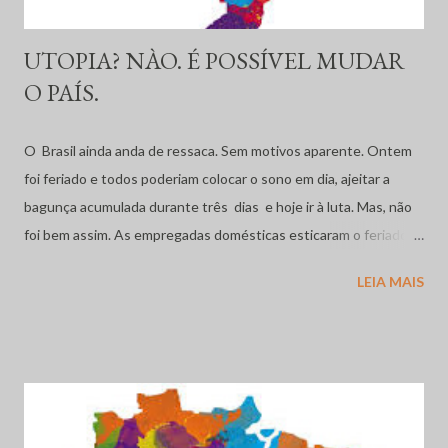
UTOPIA? NÀO. É POSSÍVEL MUDAR
O PAÍS.
O Brasil ainda anda de ressaca. Sem motivos aparente. Ontem
foi feriado e todos poderiam colocar o sono em dia, ajeitar a
bagunça acumulada durante três dias e hoje ir à luta. Mas, não
foi bem assim. As empregadas domésticas esticaram o feriado
deixando quem trabalha num enrascada, o pequeno empresário
LEIA MAIS
que é responsável pelo capital circulante e emprego no país.
Digo pequeno porque o grande empresário, gera riquezas mas,
ato seguido investe no exterior, sonega impostos, paga o mais
baixo salário possível. Empobrece o país. Começamos bem. Maluf
segue preso. Com certeza a festança em Benfica onde está o
Ex- governador do Rio Sérgio Cabral rolou solta até as tantas e