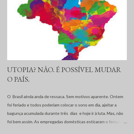
hoje pode continuar deitado curtindo una vibe, acompanhada da
trupe que ele levou junto com as famosas e caríssimas delações
premiadas. Milhões de dólares rolaram neste últimos anos de
Mensalão, Lava Jato, Zelotes, entre outras milhares de
operações que se formaram em...
UTOPIA? NÀO. É POSSÍVEL MUDAR
O PAÍS.
O Brasil ainda anda de ressaca. Sem motivos aparente. Ontem
foi feriado e todos poderiam colocar o sono em dia, ajeitar a
bagunça acumulada durante três dias e hoje ir à luta. Mas, não
foi bem assim. As empregadas domésticas esticaram o feriado
deixando quem trabalha num enrascada, o pequeno empresário