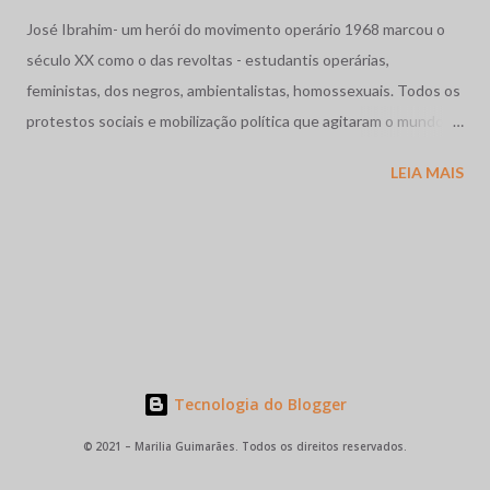
José Ibrahim- um herói do movimento operário 1968 marcou o
século XX como o das revoltas - estudantis operárias,
feministas, dos negros, ambientalistas, homossexuais. Todos os
protestos sociais e mobilização política que agitaram o mundo
como a dos estudantes na França, a Primavera de Praga, o
LEIA MAIS
massacre dos estudantes na México, a guerra no Vietnã se
completam com as movimentos operários e estudantil no nosso
pais. Vivíamos os anos de chumbo, o Brasil também precisava de
sua primavera. Em Contagem, região industrial da grande Belo
Horizonte, Minas Gerais, abriu caminho as grandes greves
metalúrgicas coroada pela de 1968 em Osasco - região industrial
de São Paulo onde brasileiros de fibra e consciência, miscigenam
suas origens e raízes abalizadas pela particularidade brasileira,
Tecnologia do Blogger
em plena luta contra a ditadura militar. Jose Ibrahim, 21 anos,
© 2021 – Marilia Guimarães. Todos os direitos reservados.
eleito para a direção Sindical, jovem, líder por excelência,
simplesmente parou todas as fábricas de Osasco, na época pólo