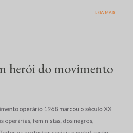
ia rural e urbana, más condições
LEIA MAIS
itante. No dia 19 de abril, em Eldorado dos
r, com ordem para evitar que cerca de duas
um herói do movimento
vimento operário 1968 marcou o século XX
s operárias, feministas, dos negros,
Todos os protestos sociais e mobilização