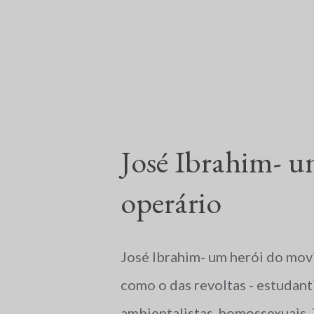
marcado por massacres, violênc
penitenciárias e impunidade gr
Carajás, Pará, a Polícia Milita
mil famílias ocupassem ...
José Ibrahim- 
operário
José Ibrahim- um herói do mo
como o das revoltas - estudanti
ambientalistas, homossexuais. 