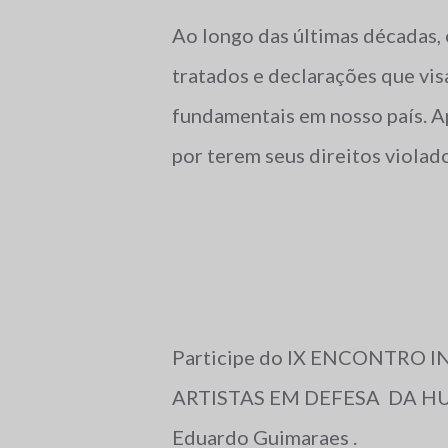
Ao longo das últimas décadas, 
tratados e declarações que vis
fundamentais em nosso país. A
por terem seus direitos violad
vezes, assassinadas impunemen
despertando o interesse de di
que se preocupam em garantir 
Human Rights Watch, que, anu
situação dos direitos humanos
Participe do IX ENCONTRO 
relatos sobre o Brasil, nos an
ARTISTAS EM DEFESA DA HU
relato exposto a seguir. Relató
Eduardo Guimaraes .