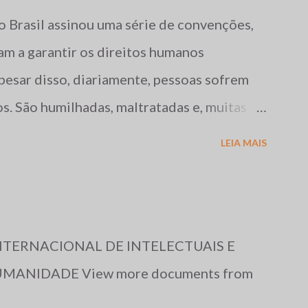
o Brasil assinou uma série de convenções,
am a garantir os direitos humanos
pesar disso, diariamente, pessoas sofrem
os. São humilhadas, maltratadas e, muitas
te. Tais fatos repercutem mundialmente,
LEIA MAIS
versas organizações não-governamentais,
os direitos acima mencionados, como a
almente, publica uma reportagem sobre a
 em diversos países do mundo, e cujos
INTERNACIONAL DE INTELECTUAIS E
os de 1996 e 1997, serviram de base para o
MANIDADE View more documents from
rio em 1996: O ano de 1996, no Brasil, foi