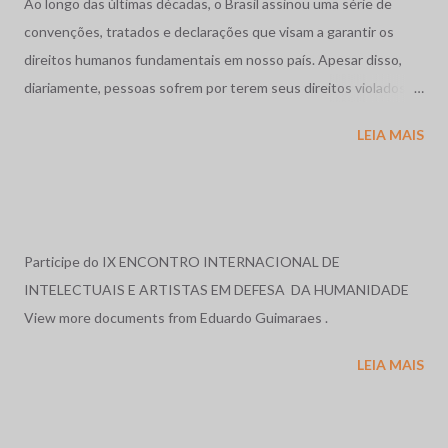
Ao longo das últimas décadas, o Brasil assinou uma série de
convenções, tratados e declarações que visam a garantir os
direitos humanos fundamentais em nosso país. Apesar disso,
diariamente, pessoas sofrem por terem seus direitos violados.
São humilhadas, maltratadas e, muitas vezes, assassinadas
LEIA MAIS
impunemente. Tais fatos repercutem mundialmente,
despertando o interesse de diversas organizações não-
governamentais, que se preocupam em garantir os direitos
acima mencionados, como a Human Rights Watch, que,
anualmente, publica uma reportagem sobre a situação dos
Participe do IX ENCONTRO INTERNACIONAL DE
direitos humanos em diversos países do mundo, e cujos relatos
INTELECTUAIS E ARTISTAS EM DEFESA DA HUMANIDADE
sobre o Brasil, nos anos de 1996 e 1997, serviram de base para o
View more documents from Eduardo Guimaraes .
relato exposto a seguir. Relatório em 1996: O ano de 1996, no
LEIA MAIS
Brasil, foi marcado por massacres, violência rural e urbana, más
condições penitenciárias e impunidade gritante. No dia 19 de
abril, em Eldorado dos Carajás, Pará, a Polícia Militar, com ordem