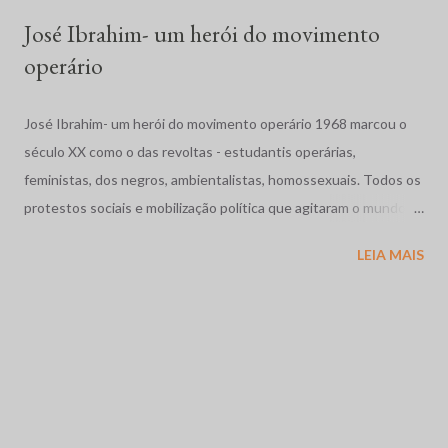
para evitar que cerca de duas mil famílias ocupassem ...
José Ibrahim- um herói do movimento
operário
José Ibrahim- um herói do movimento operário 1968 marcou o
século XX como o das revoltas - estudantis operárias,
feministas, dos negros, ambientalistas, homossexuais. Todos os
protestos sociais e mobilização política que agitaram o mundo
como a dos estudantes na França, a Primavera de Praga, o
LEIA MAIS
massacre dos estudantes na México, a guerra no Vietnã se
completam com as movimentos operários e estudantil no nosso
pais. Vivíamos os anos de chumbo, o Brasil também precisava de
sua primavera. Em Contagem, região industrial da grande Belo
Horizonte, Minas Gerais, abriu caminho as grandes greves
metalúrgicas coroada pela de 1968 em Osasco - região industrial
de São Paulo onde brasileiros de fibra e consciência, miscigenam