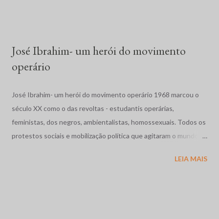
condições penitenciárias e impunidade gritante. No dia 19 de
abril, em Eldorado dos Carajás, Pará, a Polícia Militar, com ordem
para evitar que cerca de duas mil famílias ocupassem ...
José Ibrahim- um herói do movimento
operário
José Ibrahim- um herói do movimento operário 1968 marcou o
século XX como o das revoltas - estudantis operárias,
feministas, dos negros, ambientalistas, homossexuais. Todos os
protestos sociais e mobilização política que agitaram o mundo
como a dos estudantes na França, a Primavera de Praga, o
LEIA MAIS
massacre dos estudantes na México, a guerra no Vietnã se
completam com as movimentos operários e estudantil no nosso
pais. Vivíamos os anos de chumbo, o Brasil também precisava de
sua primavera. Em Contagem, região industrial da grande Belo
Horizonte, Minas Gerais, abriu caminho as grandes greves