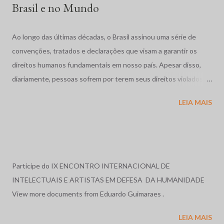
Brasil e no Mundo
Ao longo das últimas décadas, o Brasil assinou uma série de
convenções, tratados e declarações que visam a garantir os
direitos humanos fundamentais em nosso país. Apesar disso,
diariamente, pessoas sofrem por terem seus direitos violados.
São humilhadas, maltratadas e, muitas vezes, assassinadas
LEIA MAIS
impunemente. Tais fatos repercutem mundialmente,
despertando o interesse de diversas organizações não-
governamentais, que se preocupam em garantir os direitos
acima mencionados, como a Human Rights Watch, que,
anualmente, publica uma reportagem sobre a situação dos
Participe do IX ENCONTRO INTERNACIONAL DE
direitos humanos em diversos países do mundo, e cujos relatos
INTELECTUAIS E ARTISTAS EM DEFESA DA HUMANIDADE
sobre o Brasil, nos anos de 1996 e 1997, serviram de base para o
View more documents from Eduardo Guimaraes .
relato exposto a seguir. Relatório em 1996: O ano de 1996, no
LEIA MAIS
Brasil, foi marcado por massacres, violência rural e urbana, más