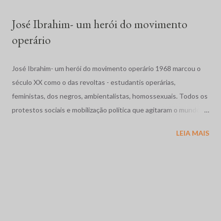
para evitar que cerca de duas mil famílias ocupassem ...
José Ibrahim- um herói do movimento
operário
José Ibrahim- um herói do movimento operário 1968 marcou o
século XX como o das revoltas - estudantis operárias,
feministas, dos negros, ambientalistas, homossexuais. Todos os
protestos sociais e mobilização política que agitaram o mundo
como a dos estudantes na França, a Primavera de Praga, o
LEIA MAIS
massacre dos estudantes na México, a guerra no Vietnã se
completam com as movimentos operários e estudantil no nosso
pais. Vivíamos os anos de chumbo, o Brasil também precisava de
sua primavera. Em Contagem, região industrial da grande Belo
Horizonte, Minas Gerais, abriu caminho as grandes greves
metalúrgicas coroada pela de 1968 em Osasco - região industrial
de São Paulo onde brasileiros de fibra e consciência, miscigenam