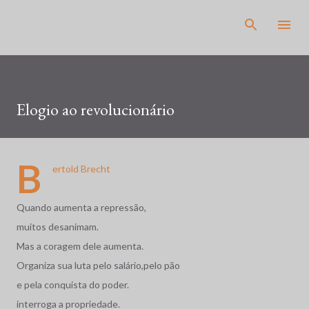
Pular para o conteúdo principal
Elogio ao revolucionário
B
ertold Brecht
Quando aumenta a repressão,
muitos desanimam.
Mas a coragem dele aumenta.
Organiza sua luta pelo salário,pelo pão
e pela conquista do poder.
interroga a propriedade.