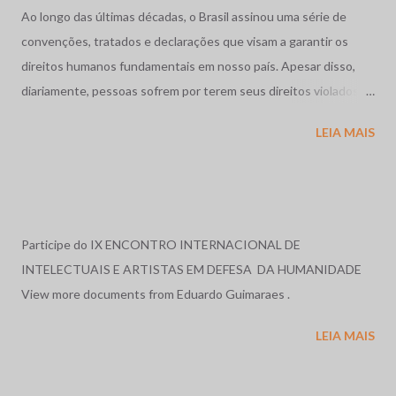
Ao longo das últimas décadas, o Brasil assinou uma série de
convenções, tratados e declarações que visam a garantir os
direitos humanos fundamentais em nosso país. Apesar disso,
diariamente, pessoas sofrem por terem seus direitos violados.
São humilhadas, maltratadas e, muitas vezes, assassinadas
LEIA MAIS
impunemente. Tais fatos repercutem mundialmente,
despertando o interesse de diversas organizações não-
governamentais, que se preocupam em garantir os direitos
acima mencionados, como a Human Rights Watch, que,
anualmente, publica uma reportagem sobre a situação dos
Participe do IX ENCONTRO INTERNACIONAL DE
direitos humanos em diversos países do mundo, e cujos relatos
INTELECTUAIS E ARTISTAS EM DEFESA DA HUMANIDADE
sobre o Brasil, nos anos de 1996 e 1997, serviram de base para o
View more documents from Eduardo Guimaraes .
relato exposto a seguir. Relatório em 1996: O ano de 1996, no
LEIA MAIS
Brasil, foi marcado por massacres, violência rural e urbana, más
condições penitenciárias e impunidade gritante. No dia 19 de
abril, em Eldorado dos Carajás, Pará, a Polícia Militar, com ordem