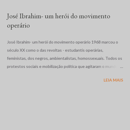
para evitar que cerca de duas mil famílias ocupassem ...
José Ibrahim- um herói do movimento
operário
José Ibrahim- um herói do movimento operário 1968 marcou o
século XX como o das revoltas - estudantis operárias,
feministas, dos negros, ambientalistas, homossexuais. Todos os
protestos sociais e mobilização política que agitaram o mundo
como a dos estudantes na França, a Primavera de Praga, o
LEIA MAIS
massacre dos estudantes na México, a guerra no Vietnã se
completam com as movimentos operários e estudantil no nosso
pais. Vivíamos os anos de chumbo, o Brasil também precisava de
sua primavera. Em Contagem, região industrial da grande Belo
Horizonte, Minas Gerais, abriu caminho as grandes greves
metalúrgicas coroada pela de 1968 em Osasco - região industrial