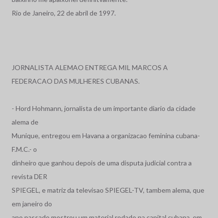
Rio de Janeiro, 22 de abril de 1997.
JORNALISTA ALEMAO ENTREGA MIL MARCOS A
FEDERACAO DAS MULHERES CUBANAS.
- Hord Hohmann, jornalista de um importante diario da cidade
alema de
Munique, entregou em Havana a organizacao feminina cubana-
F.M.C.- o
dinheiro que ganhou depois de uma disputa judicial contra a
revista DER
SPIEGEL, e matriz da televisao SPIEGEL-TV, tambem alema, que
em janeiro do
ano passado mostrou um material rodado na capital cubana, em