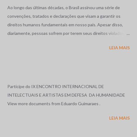
Ao longo das últimas décadas, o Brasil assinou uma série de
convenções, tratados e declarações que visam a garantir os
direitos humanos fundamentais em nosso país. Apesar disso,
diariamente, pessoas sofrem por terem seus direitos violados.
São humilhadas, maltratadas e, muitas vezes, assassinadas
LEIA MAIS
impunemente. Tais fatos repercutem mundialmente,
despertando o interesse de diversas organizações não-
governamentais, que se preocupam em garantir os direitos
acima mencionados, como a Human Rights Watch, que,
anualmente, publica uma reportagem sobre a situação dos
Participe do IX ENCONTRO INTERNACIONAL DE
direitos humanos em diversos países do mundo, e cujos relatos
INTELECTUAIS E ARTISTAS EM DEFESA DA HUMANIDADE
sobre o Brasil, nos anos de 1996 e 1997, serviram de base para o
View more documents from Eduardo Guimaraes .
relato exposto a seguir. Relatório em 1996: O ano de 1996, no
LEIA MAIS
Brasil, foi marcado por massacres, violência rural e urbana, más
condições penitenciárias e impunidade gritante. No dia 19 de
abril, em Eldorado dos Carajás, Pará, a Polícia Militar, com ordem